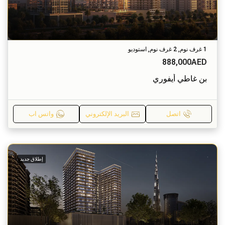
1 غرف نوم, 2 غرف نوم, استوديو
888,000AED
بن غاطي أيفوري
اتصل
البريد الإلكتروني
واتس اب
إطلاق جديد