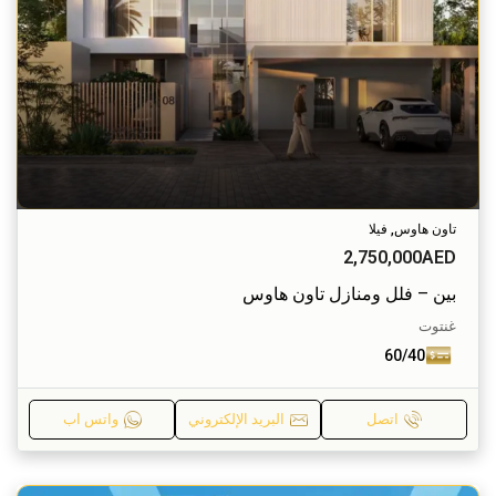
تاون هاوس, فيلا
2,750,000AED
بين – فلل ومنازل تاون هاوس
غنتوت
60/40
اتصل
البريد الإلكتروني
واتس اب