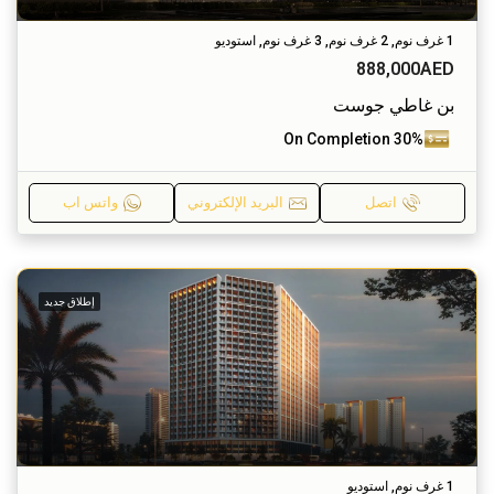
1 غرف نوم, 2 غرف نوم, 3 غرف نوم, استوديو
888,000AED
بن غاطي جوست
30% On Completion
اتصل
البريد الإلكتروني
واتس اب
إطلاق جديد
1 غرف نوم, استوديو