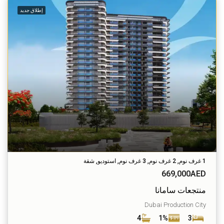
إطلاق جديد
1 غرف نوم, 2 غرف نوم, 3 غرف نوم, استوديو, شقة
669,000AED
منتجعات سامانا
Dubai Production City
4
1%
3