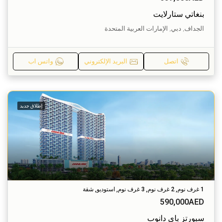
بنغاتي ستارلايت
الجداف, دبي, الإمارات العربية المتحدة
اتصل
البريد الإلكتروني
واتس اب
إطلاق جديد
1 غرف نوم, 2 غرف نوم, 3 غرف نوم, استوديو, شقة
590,000AED
سبورتز باي دانوب