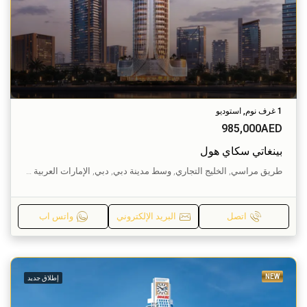
1 غرف نوم, استوديو
985,000AED
بينغاتي سكاي هول
طريق مراسي, الخليج التجاري, وسط مدينة دبي, دبي, الإمارات العربية المتحدة
اتصل
البريد الإلكتروني
واتس اب
NEW
إطلاق جديد