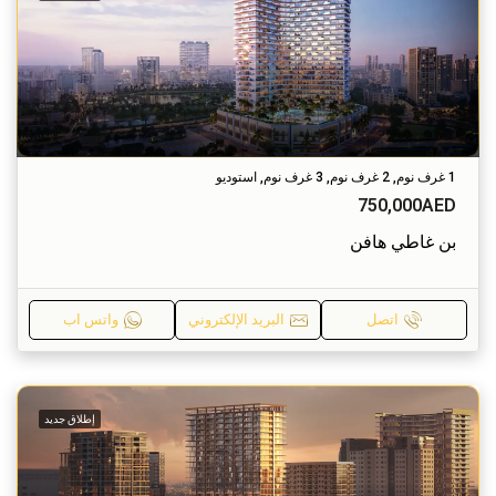
1 غرف نوم, 2 غرف نوم, 3 غرف نوم, استوديو
750,000AED
بن غاطي هافن
اتصل
البريد الإلكتروني
واتس اب
إطلاق جديد