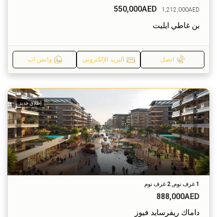
550,000AED
1,212,000AED
بن غاطي ايليت
اتصل
البريد الإلكتروني
واتس اب
إطلاق جديد
1 غرف نوم, 2 غرف نوم
888,000AED
داماك ريفرسايد فيوز