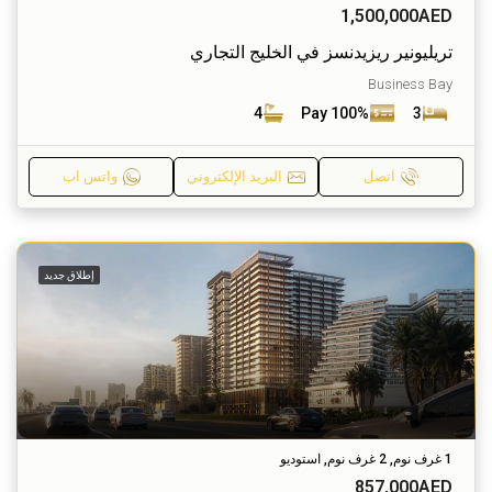
1,500,000AED
تريليونير ريزيدنسز في الخليج التجاري
Business Bay
4
Pay 100%
3
اتصل
البريد الإلكتروني
واتس اب
إطلاق جديد
1 غرف نوم, 2 غرف نوم, استوديو
857,000AED