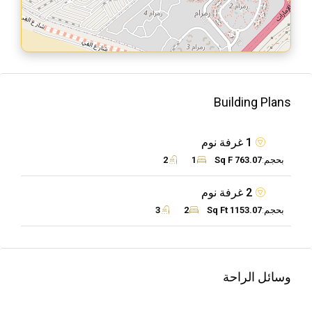
Building Plans
1 غرفة نوم
بحجم:
763.07 Sq F
1
2
2 غرفة نوم
بحجم:
1153.07 Sq Ft
2
3
وسائل الراحة