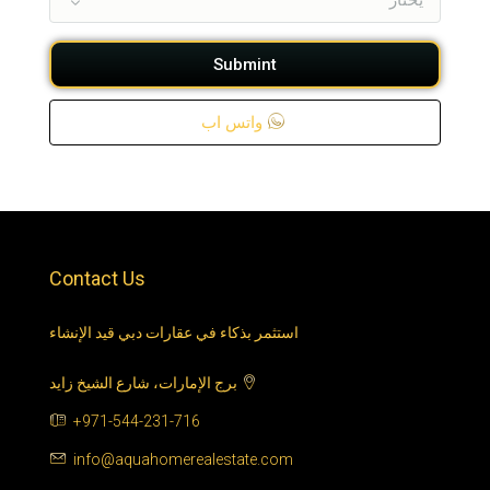
Submint
واتس اب
Contact Us
استثمر بذكاء في عقارات دبي قيد الإنشاء
برج الإمارات، شارع الشيخ زايد
+971-544-231-716
info@aquahomerealestate.com