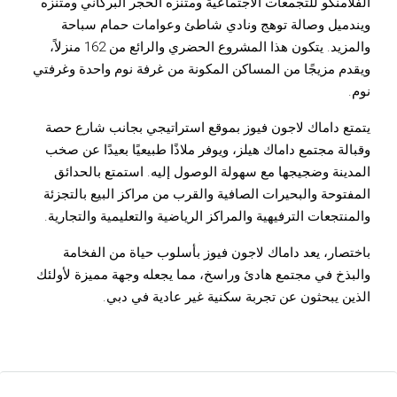
الفلامنكو للتجمعات الاجتماعية ومتنزه الحجر البركاني ومتنزه
ويندميل وصالة توهج ونادي شاطئ وعوامات حمام سباحة
والمزيد.
يتكون هذا المشروع الحضري والرائع من 162 منزلاً،
ويقدم مزيجًا من المساكن المكونة من غرفة نوم واحدة وغرفتي
نوم.
يتمتع داماك لاجون فيوز بموقع استراتيجي بجانب شارع حصة
وقبالة مجتمع داماك هيلز، ويوفر ملاذًا طبيعيًا بعيدًا عن صخب
المدينة وضجيجها مع سهولة الوصول إليه.
استمتع بالحدائق
المفتوحة والبحيرات الصافية والقرب من مراكز البيع بالتجزئة
والمنتجعات الترفيهية والمراكز الرياضية والتعليمية والتجارية.
باختصار، يعد داماك لاجون فيوز بأسلوب حياة من الفخامة
والبذخ في مجتمع هادئ وراسخ، مما يجعله وجهة مميزة لأولئك
الذين يبحثون عن تجربة سكنية غير عادية في دبي.