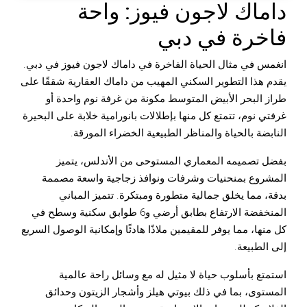
داماك لاجون فيوز: واحة
فاخرة في دبي
انغمس في مثال الحياة الفاخرة في داماك لاجون فيوز في دبي.
يقدم هذا التطوير السكني المهيب من داماك العقارية شققًا على
طراز البحر الأبيض المتوسط ​​مكونة من غرفة نوم واحدة أو
غرفتي نوم، تتمتع كل منها بإطلالات بانورامية خلابة على البحيرة
النابضة بالحياة والمناظر الطبيعية الخضراء المورقة.
بفضل تصميمه المعماري المستوحى من الأندلس، يتميز
المشروع بمنحنيات وشرفات ونوافذ زجاجية واسعة مصممة
بدقة، مما يخلق جمالية متطورة ومبتكرة.
تتميز المباني
المنخفضة الارتفاع بطابق أرضي و6 طوابق سكنية وسطح في
كل منها، مما يوفر للمقيمين ملاذًا هادئًا وإمكانية الوصول السريع
إلى الطبيعة.
استمتع بأسلوب حياة لا مثيل له مع وسائل راحة عالمية
المستوى، بما في ذلك بيوتي هيلز وأشجار الزيتون وحدائق