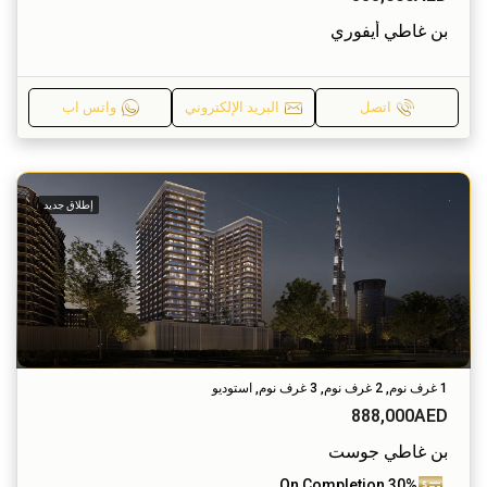
بن غاطي أيفوري
اتصل
البريد الإلكتروني
واتس اب
إطلاق جديد
1 غرف نوم, 2 غرف نوم, 3 غرف نوم, استوديو
888,000AED
بن غاطي جوست
30% On Completion