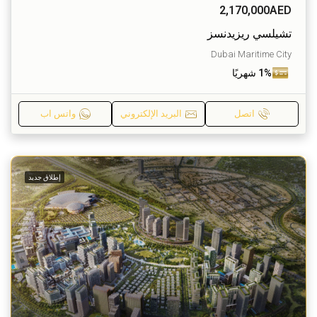
2,170,000AED
تشيلسي ريزيدنسز
Dubai Maritime City
1% شهريًا
اتصل
البريد الإلكتروني
واتس اب
إطلاق جديد