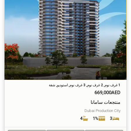
1 غرف نوم, 2 غرف نوم, 3 غرف نوم, استوديو, شقة
669,000AED
منتجعات سامانا
Dubai Production City
4
1%
3