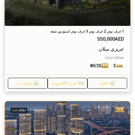
1 غرف نوم, 2 غرف نوم, 3 غرف نوم, استوديو, شقة
550,000AED
عزيزي ميلان
Azizi Milan
80/20
3
اتصل
البريد الإلكتروني
واتس اب
NEW
إطلاق جديد