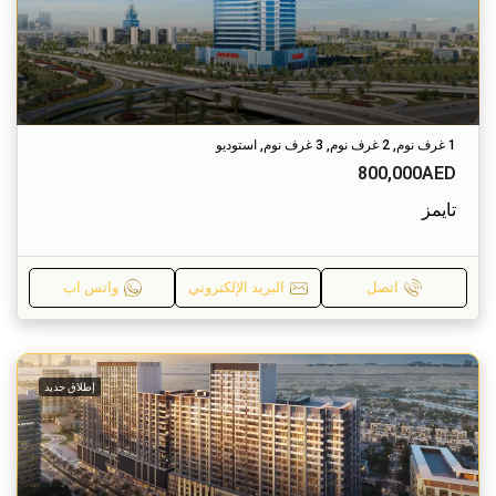
1 غرف نوم, 2 غرف نوم, 3 غرف نوم, استوديو
800,000AED
تايمز
اتصل
البريد الإلكتروني
واتس اب
إطلاق جديد