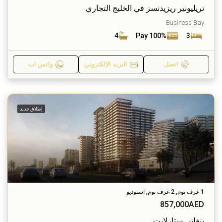
تريليونير ريزيدنسز في الخليج التجاري
Business Bay
4
Pay 100%
3
اتصل
البريد الإلكتروني
واتس اب
إطلاق جديد
1 غرف نوم, 2 غرف نوم, استوديو
857,000AED
بنغاتي ستارلايت