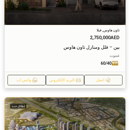
تاون هاوس, فيلا
2,750,000AED
بين – فلل ومنازل تاون هاوس
غنتوت
60/40
اتصل
البريد الإلكتروني
واتس اب
إطلاق جديد