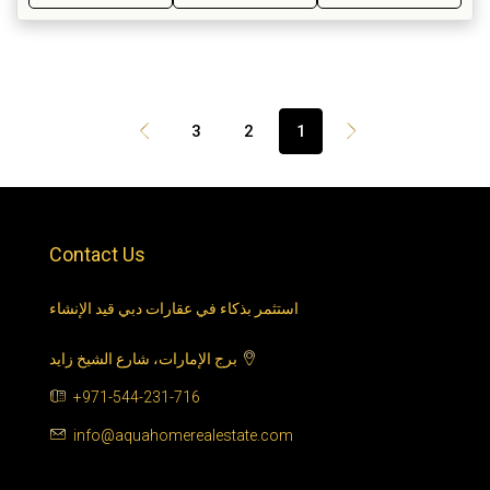
3
2
1
Contact Us
استثمر بذكاء في عقارات دبي قيد الإنشاء
برج الإمارات، شارع الشيخ زايد
+971-544-231-716
info@aquahomerealestate.com