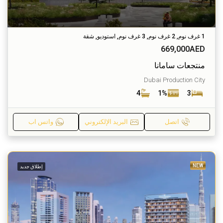
1 غرف نوم, 2 غرف نوم, 3 غرف نوم, استوديو, شقة
669,000AED
منتجعات سامانا
Dubai Production City
4
1%
3
اتصل
البريد الإلكتروني
واتس اب
NEW
إطلاق جديد