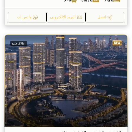
6- 9
30/70
6 & 7
اتصل
البريد الإلكتروني
واتس اب
NEW
إطلاق جديد