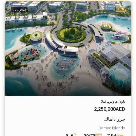
NEW
إطلاق جديد
تاون هاوس, فيلا
2,250,000AED
جزر داماك
Damac Islands