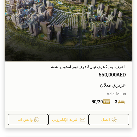
1 غرف نوم, 2 غرف نوم, 3 غرف نوم, استوديو, شقة
550,000AED
عزيزي ميلان
Azizi Milan
80/20
3
اتصل
البريد الإلكتروني
واتس اب