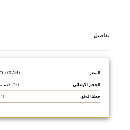
تفاصيل
السعر:
1,700,000AED
الحجم الابتدائي:
720 قدم مربع
خطة الدفع:
/40