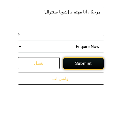
يتصل
Submint
واتس اب