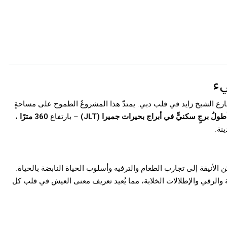
يء
شارع الشيخ زايد في قلب دبي. يمتدّ
هذا المشروعُ الطموح على مساحةٍ
طولُ برجٍ سكنيٍّ في أبراج بحيرات جميرا (JLT)
– بارتفاع
360 مترًا
،
ينة.
نيقة إلى تجارب الطعام والترفيه وأسلوب الحياة النابضة بالحياة.
لرقي والإطلالات الخلابة، مما يُعيد تعريف معنى العيش في قلب كل