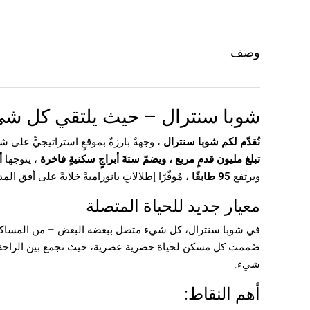
وصف
شوبا سنترال – حيث يلتقي كل ش
نُقدّم لكم شوبا سنترال
، وجهةٌ بارزةٌ بموقعٍ استراتيجيٍّ على 
تبلغ مليون قدمٍ مربع ، ويضمّ
ستةَ أبراجٍ سكنيةٍ فاخرة
، يتوجها
أ
ويرتفع
95 طابقًا
، مُوفّرًا إطلالاتٍ بانوراميةً خلابةً على أفق المد
معيار جديد للحياة المتصلة
في شوبا سنترال، كل شيء متصل ببعضه البعض – من المساكن الأ
صُممت كل مسكن لحياة حضرية عصرية، حيث تجمع بين الراحة وا
شيء.
أهم النقاط: