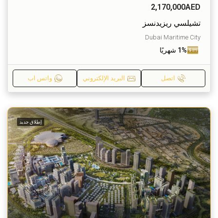
2,170,000AED
تشيلسي ريزيدنسز
Dubai Maritime City
1% شهريًا
اتصل
البريد الإلكتروني
واتس اب
إطلاق جديد