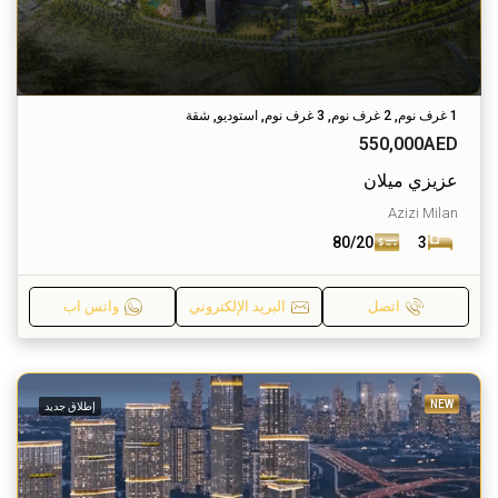
1 غرف نوم, 2 غرف نوم, 3 غرف نوم, استوديو, شقة
550,000AED
عزيزي ميلان
Azizi Milan
80/20
3
اتصل
البريد الإلكتروني
واتس اب
NEW
إطلاق جديد