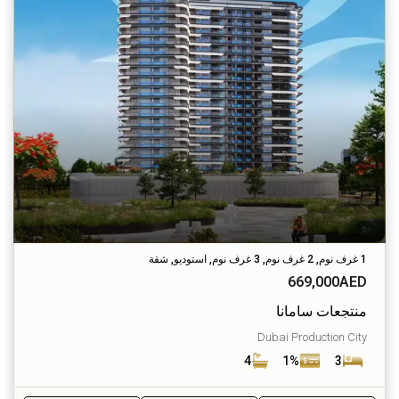
1 غرف نوم, 2 غرف نوم, 3 غرف نوم, استوديو, شقة
669,000AED
منتجعات سامانا
Dubai Production City
4
1%
3