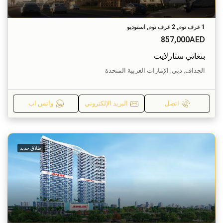
1 غرف نوم, 2 غرف نوم, استوديو
857,000AED
بنغاتي ستارلايت
الجداف, دبي, الإمارات العربية المتحدة
اتصل
البريد الإلكتروني
واتس اب
إطلاق جديد