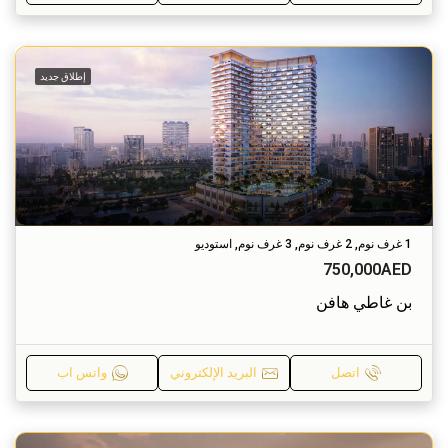
إطلاق جديد
1 غرف نوم, 2 غرف نوم, 3 غرف نوم, استوديو
750,000AED
بن غاطي هافن
اتصل
البريد الإلكتروني
واتس اب