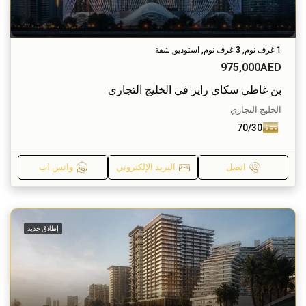
1 غرف نوم, 3 غرف نوم, استوديو, شقة
975,000AED
بن غاطي سكاي رايز في الخليج التجاري
الخليج التجاري
70/30
اتصل
البريد الإلكتروني
واتس اب
إطلاق جديد