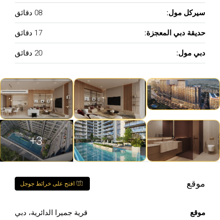
سيركل مول:
08 دقائق
حديقة دبي المعجزة:
17 دقائق
دبي مول:
20 دقائق
3+
موقع
افتح على خرائط جوجل
موقع
قرية جميرا الدائرية، دبي