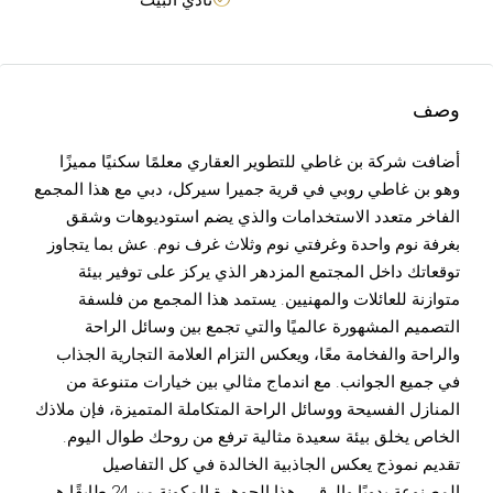
وصف
أضافت شركة بن غاطي للتطوير العقاري معلمًا سكنيًا مميزًا
وهو بن غاطي روبي في قرية جميرا سيركل، دبي مع هذا المجمع
الفاخر متعدد الاستخدامات والذي يضم استوديوهات وشقق
بغرفة نوم واحدة وغرفتي نوم وثلاث غرف نوم. عش بما يتجاوز
توقعاتك داخل المجتمع المزدهر الذي يركز على توفير بيئة
متوازنة للعائلات والمهنيين. يستمد هذا المجمع من فلسفة
التصميم المشهورة عالميًا والتي تجمع بين وسائل الراحة
والراحة والفخامة معًا، ويعكس التزام العلامة التجارية الجذاب
في جميع الجوانب. مع اندماج مثالي بين خيارات متنوعة من
المنازل الفسيحة ووسائل الراحة المتكاملة المتميزة، فإن ملاذك
الخاص يخلق بيئة سعيدة مثالية ترفع من روحك طوال اليوم.
تقديم نموذج يعكس الجاذبية الخالدة في كل التفاصيل
المصنوعة يدويًا والرقي. هذا الجوهرة المكونة من 24 طابقًا هي