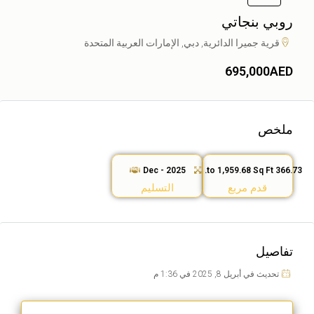
روبي بنجاتي
قرية جميرا الدائرية, دبي, الإمارات العربية المتحدة
695,000AED
ملخص
Dec - 2025
366.73 to 1,959.68 Sq Ft.
قدم مربع
التسليم
تفاصيل
تحديث في أبريل 8, 2025 في 1:36 م