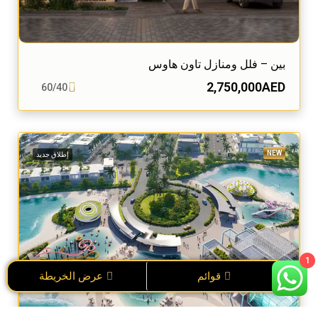
بين – فلل ومنازل تاون هاوس
2,750,000AED
60/40
NEW
إطلاق جديد
1
قوائم
عرض الخريطة