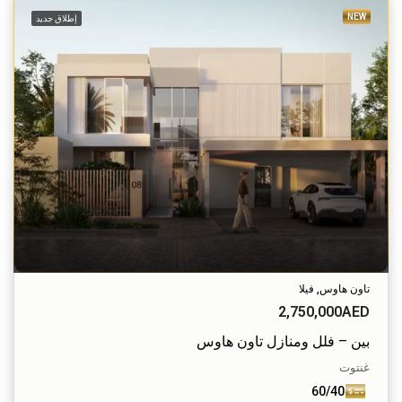
NEW
إطلاق جديد
تاون هاوس, فيلا
2,750,000AED
بين – فلل ومنازل تاون هاوس
غنتوت
60/40