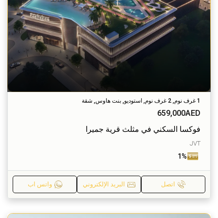
1 غرف نوم, 2 غرف نوم, استوديو, بنت هاوس, شقة
659,000AED
فوكسا السكني في مثلث قرية جميرا
JVT
1%
اتصل
البريد الإلكتروني
واتس اب