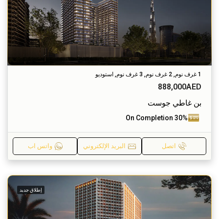
1 غرف نوم, 2 غرف نوم, 3 غرف نوم, استوديو
888,000AED
بن غاطي جوست
30% On Completion
اتصل
البريد الإلكتروني
واتس اب
إطلاق جديد