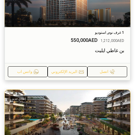
1 غرف نوم, استوديو
550,000AED
1,212,000AED
بن غاطي ايليت
اتصل
البريد الإلكتروني
واتس اب
إطلاق جديد