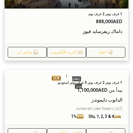
1 غرف نوم, 2 غرف نوم
888,000AED
داماك ريفرسايد فيوز
اتصل
البريد الإلكتروني
واتس اب
NEW
إطلاق
1 غرف نوم, 2 غرف نوم, 3 غرف نوم, استوديو
جديد
يبدأ من
1,100,000AED
الدانوب دايموندز
Jumeirah Lake Towers (JLT)
1%
Stu, 1, 2, 3 & 4