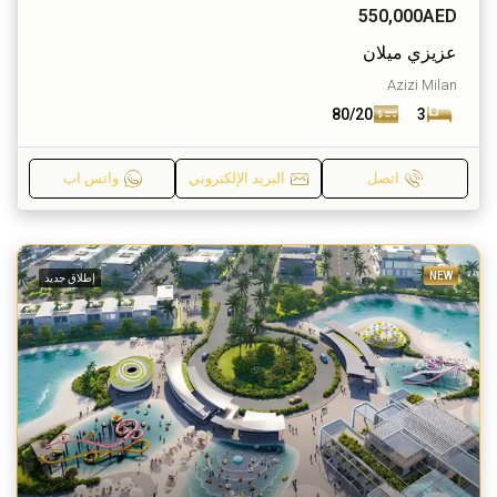
550,000AED
عزيزي ميلان
Azizi Milan
80/20
3
اتصل
البريد الإلكتروني
واتس اب
NEW
إطلاق جديد