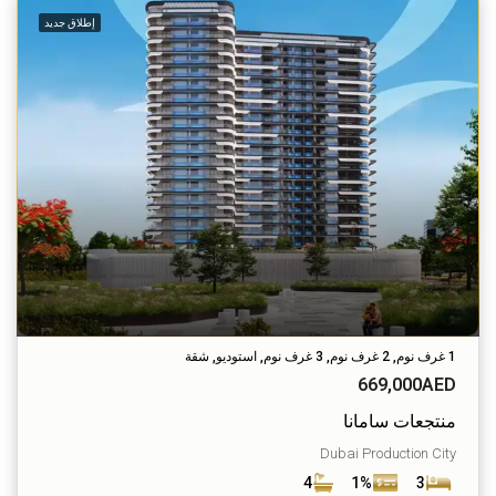
إطلاق جديد
1 غرف نوم, 2 غرف نوم, 3 غرف نوم, استوديو, شقة
669,000AED
منتجعات سامانا
Dubai Production City
4
1%
3