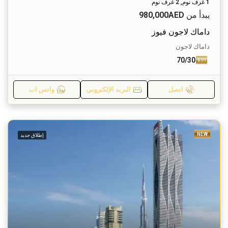
1 غرف نوم, 2 غرف نوم
يبدأ من
980,000AED
داماك لاجون فيوز
داماك لاجون
70/30
اتصل
البريد الإلكتروني
واتس اب
NEW
إطلاق جديد