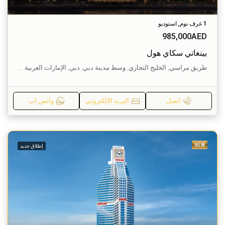
1 غرف نوم, استوديو
985,000AED
بينغاتي سكاي هول
طريق مراسي, الخليج التجاري, وسط مدينة دبي, دبي, الإمارات العربية المتحدة
اتصل
البريد الإلكتروني
واتس اب
NEW
إطلاق جديد