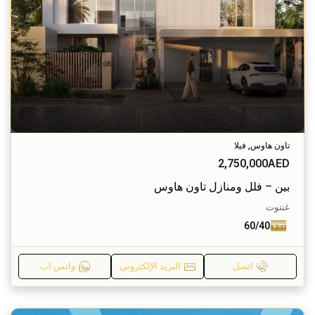
تاون هاوس, فيلا
2,750,000AED
بين – فلل ومنازل تاون هاوس
غنتوت
60/40
اتصل
البريد الإلكتروني
واتس اب