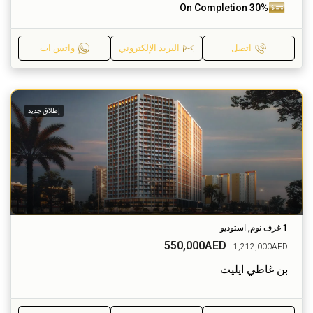
30% On Completion
اتصل
البريد الإلكتروني
واتس اب
إطلاق جديد
1 غرف نوم, استوديو
550,000AED
1,212,000AED
بن غاطي ايليت