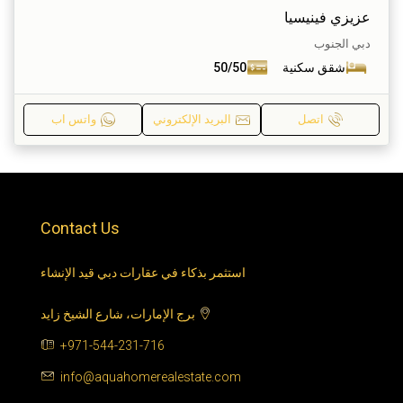
عزيزي فينيسيا
دبي الجنوب
شقق سكنية
50/50
اتصل
البريد الإلكتروني
واتس اب
Contact Us
استثمر بذكاء في عقارات دبي قيد الإنشاء
برج الإمارات، شارع الشيخ زايد
+971-544-231-716
info@aquahomerealestate.com